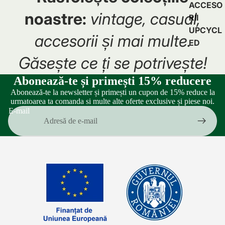
ACCESO
noastre:
vintage, casual,
RII
UPCYCL
accesorii și mai multe.
ED
Găsește ce ți se potrivește!
Abonează-te și primești 15% reducere
Abonează-te la newsletter și primești un cupon de 15% reduce la
urmatoarea ta comanda si multe alte oferte exclusive și piese noi.
E-mail