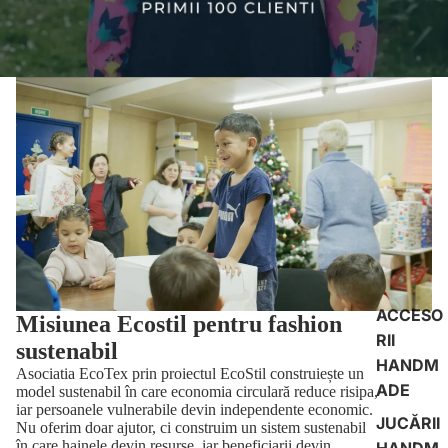
ACCESO
Misiunea Ecostil pentru fashion
RII
sustenabil
HANDM
Asociatia EcoTex prin proiectul EcoStil construiește un
ADE
model sustenabil în care economia circulară reduce risipa,
iar persoanele vulnerabile devin independente economic.
JUCĂRII
Nu oferim doar ajutor, ci construim un sistem sustenabil
în care hainele devin resurse, iar beneficiarii devin
HANDM