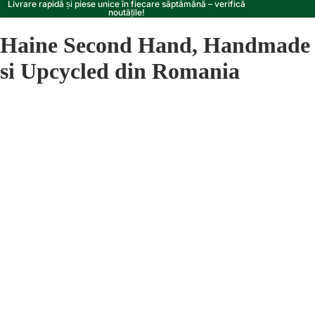
Livrare rapidă și piese unice în fiecare săptămână – verifică
noutățile!
Haine Second Hand, Handmade
si Upcycled din Romania