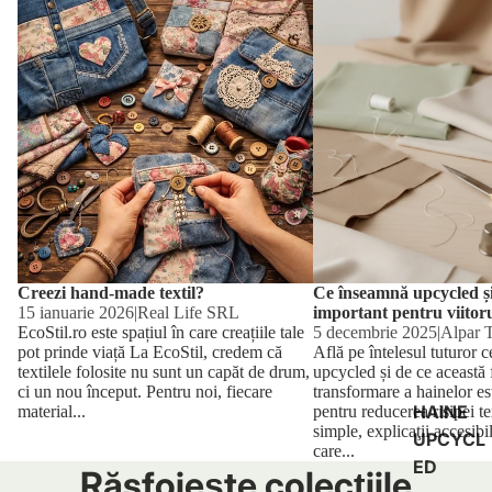
important pentru viitorul 
Creezi hand-made textil?
Ce înseamnă upcycled și
15 ianuarie 2026
|
Real Life SRL
important pentru viitoru
EcoStil.ro este spațiul în care creațiile tale
5 decembrie 2025
|
Alpar 
pot prinde viață La EcoStil, credem că
Află pe întelesul tuturor c
textilele folosite nu sunt un capăt de drum,
upcycled și de ce această
ci un nou început. Pentru noi, fiecare
transformare a hainelor este
HAINE
material...
pentru reducerea risipei t
simple, explicaţii accesibil
UPCYCL
care...
ED
Răsfoiește colecțiile