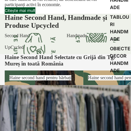
participanți activi în economie.
ADE
Citește mai mult
Haine Second Hand, Handmade și
TABLOU
RI
Produse Upcycled
HANDM
Second Hand
Handmade
ADE
UpCycled
OBIECTE
DECOR
Haine Second Hand Selectate cu Grijă din Tg.
HANDM
Mureș în toată România
ADE
Haine second hand pentru bărbați
Haine second hand pentru
Haine second hand pentru bărbați
Haine second hand pent