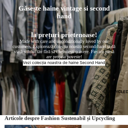
Găsește haine vintage si second
hand
la prețuri prietenoase!
Made with care and unconditionally loved by our
customers. Explorează colecția noastră second-hand și dă
viață stilului tău fără să cheltuiești o avere. Fiecare piesă
are propria poveste!
Vezi colecția noastra de haine Second Hand
UPCYCLE
Articole despre Fashion Sustenabil și Upcycling
Creezi hand-made textil?
Ce înseamnă upcycled și d