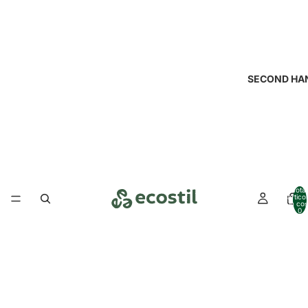
SECOND HA
Total
artico
în coș
0